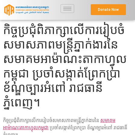
Donate Now
កិច្ចប្រជុំពិភាក្សាលើការរៀបចំ
សមាសភាពមន្រ្តីភ្នាក់ងារនៃ
សមាគមអាម៉ាណះតាកាហ្វុល
កម្ពុជា ប្រចាំសង្កាត់ព្រែកប្រា
ខ័ណ្ឌច្បារអំពៅ រាជធានី
ភ្នំពេញ។
កិច្ចប្រជុំពិភាក្សាលើការរៀបចំសមាសភាពមន្រ្តីភ្នាក់ងារនៃ
សមាគម
អាម៉ាណះតាកាហ្វុលកម្ពុជា
ប្រចាំសង្កាត់ព្រែកប្រា ខ័ណ្ឌច្បារអំពៅ រាជធានី
ភ្នំពេញ។