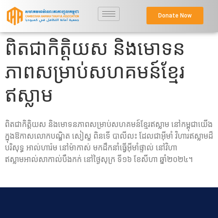
Donate Now
ពិតជាកិត្តិយស និងមោទន
ភាពសម្រាប់សហគមន៍ខ្មែរ
ឥស្លាម
ពិតជាកិត្តិយស និងមោទនភាពសម្រាប់សហគមន៍ខ្មែរឥស្លាម នៅកម្ពុជាយើង
ក្នុងឱកាសលោកបណ្ឌិត សៀស្ខ ពិនទើ បាលីលះ ដែលជាអុីមាំ វិហារឥស្លាមដ៏
បរិសុទ្ធ អាល់ហារ៉ម នៅម៉ាកាស់ មកដឹកនាំធ្វើអុីមាំផ្ទាល់ នៅវិហា
ឥស្លាមអាល់សាកាល់បឹងកក់​ នៅថ្ងៃសុក្រ ទី១៦ ខែសីហា ឆ្នាំ២០២៤។