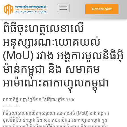
Donate Now
ពិធីចុះហត្ថលេខាលើ
អនុស្សារណៈយោគយល់
(MoU) រវាង អង្គការមូលនិធិអុី
ម៉ាន់កម្ពុជា និង សមាគម
អាម៉ាណះតាកាហ្វុលកម្ពុជា
រាជធានីភ្នំពេញ ថ្ងៃទី២៩ ខែវិច្ឆិការ ឆ្នាំ២០២៥
—————
ពិធីចុះហត្ថលេខាលើអនុស្សារណៈយោគយល់ (MoU) រវាង អង្គការ
មូលនិធិអុីម៉ាន់កម្ពុជា និង សមាគមអាម៉ាណះតាកាហ្វុលកម្ពុជា ក្នុង
គោលបំណងដើម្បីលើកម្ពស់វិស័យអប់រំ និងការអភិវឌ្ឍសហគមន៍។