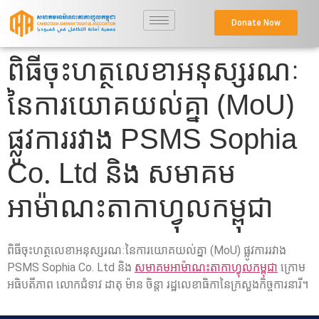
Donate Now
ពិធីចុះហត្ថលេខា​អនុស្សរណៈ
នៃការយោគយល់គ្នា (MoU)
ផ្លូវការរវាង PSMS Sophia
Co. Ltd និង សមាគម
អាម៉ាណះតាកាហ្វុលកម្ពុជា
ពិធីចុះហត្ថលេខា​អនុស្សរណៈនៃការយោគយល់គ្នា (MoU) ផ្លូវការរវាង
PSMS Sophia Co. Ltd និង
សមាគមអាម៉ាណះតាកាហ្វុលកម្ពុជា
ក្រោម
អធិបតីភាព លោកជំទាវ ដាតុ ម៉ាន ចិន្តា រដ្ឋលេខាធិកានៃក្រសួងកិច្ចការនារី។