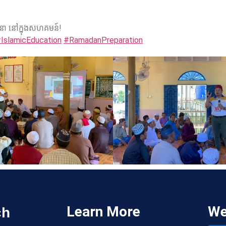
នា នៅក្នុងសហគមន៍!
IslamicEducation
#RamadanPreparation
ch
Learn More
We