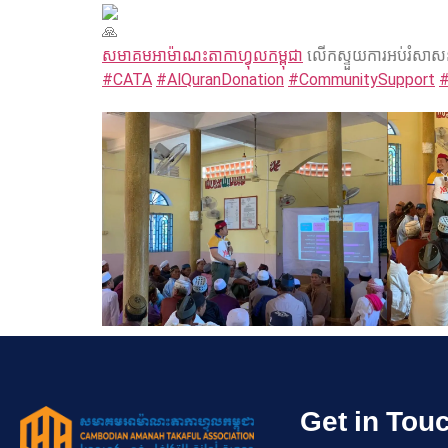
សមាគមអាម៉ាណះតាកាហ្វុលកម្ពុជា
លើកស្ទួយការអប់រំសាស
#CATA
#AlQuranDonation
#CommunitySupport
#
Get in Tou