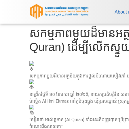
About 
សកម្មភាពមួយដ៏មានអត្
Quran) ដើម្បីលើកស្ទ
សកម្មភាពមួយដ៏មានអត្ថន័យក្នុងការផ្តល់អំណោយសៀវភៅ អា
នាព្រឹកថ្ងៃទី ១០ ខែមករា ឆ្នាំ ២០២៥, នាយកប្រតិបត្តិ
ម៉ាស្ជិត Al Ilmi Ekmas នៅភូមិចុងធ្លុង ឃុំអូរសណ្តាន់ ស្រុកក
សៀវភៅ អាល់គួអាន (Al Quran) ទាំងនេះនឹងត្រូវបានប្រើ
ចំណេះដឹងសាសនា។