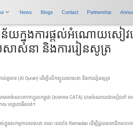
us
News
Blogs
Contact
Partnership
Annua
ថន័យក្នុងការផ្តល់អំណោយសៀវ
ួយសាសនា និងការរៀនសូត្រ
ល់គួអាន (Al Quran) ដើម្បីលើកស្ទួយសាសនា និងការរៀនសូត្រ
នៃ សមាគមអាម៉ាណះតាកាហ្វុលកម្ពុជា (សមាគម CATA) បានអំណោយជាសៀវភៅ អាល់គ
្រគរ ខេត្តពោធិ៍សាត់។
ប្រាស់ក្នុងសកម្មភាពសាសនា ខណៈពេលខែ Ramadan ដើម្បីជួយសមាជិកសហគមន៍ក្