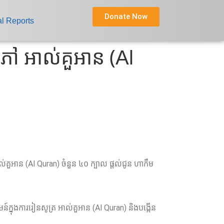
Donate Now
l Reports
ភៅ អាល់គួអាន (Al
ួអាន (Al Quran) ចំនួន ៤០ ក្បាល ផ្តល់ជូន ហាកឹម
នុងការរៀនសូត្រ អាល់គួអាន (Al Quran) និងបង្កើន