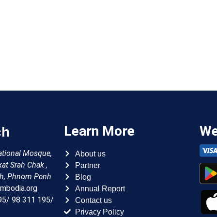
ch
Learn More
We
About us
national Mosque,
Partner
kat Srah Chak ,
Blog
h, Phnom Penh
Annual Report
mbodia.org
Contact us
95/ 98 311 195/
Privacy Policy