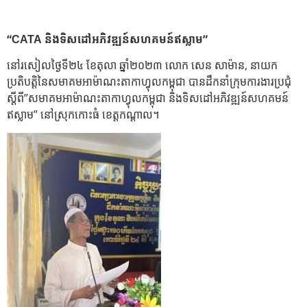
“CATA និងទិសដៅអភិវឌ្ឍន៍សហគមន៍ឥស្លាម”
នៅរសៀលថ្ងៃទី២៤ ខែតុលា ឆ្នាំ២០២៣ លោក សេន សាម៉ាន, នាយក
ប្រតិបត្តិនៃសមាគមអាម៉ាណះតាកាហ្វុលកម្ពុជា បានដឹកនាំក្រុមការងារប្រជុំ
ស្តីពី”សមាគមអាម៉ាណះតាកាហ្វុលកម្ពុជា និងទិសដៅអភិវឌ្ឍន៍សហគមន៍
ឥស្លាម” នៅស្រុកកោះធំ ខេត្តកណ្តាល។