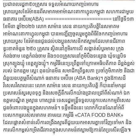
ប្រជាពលរដ្ឋ៣៥០គ្រួសារ ទទួលអំណោយកញ្ចប់អាហារ
ស្រាយបួសខែរ៉ម៉ាឌនពីសមាគមអាម៉ាណះតាកាហ្វុលកម្ពុជា សហការជាមួយ
ធនាគារ អេប៊ីអេ(ABA) ======================== នៅថ្ងៃទី១៣
ខែមីនា ឆ្នាំ២០២៦ លោក សាម៉ាន សេន នាយកប្រតិបត្តិនៃសមាគម
អាម៉ាណះតាកាហ្វុលកម្ពុជា បានអញ្ជើញចូលរួមក្នុងពិធីចែកកញ្ចប់អាហារ
ស្រាយបួស ខែរ៉ម៉ាឌនជូនដល់បងប្អូនសាសនិកឥស្លាមដែលមានជីវភាព
ខ្វះខាតចំនួន ២៥០ គ្រួសារ ស្ថិតនៅភូមិរកាលើ សង្កាត់សំបួរមាស ក្រុង
កំពង់ចាម ខេត្តកំពង់ចាម និង១០០គ្រួសារនៅភូមិបឹងទន្សោង ឃុំទន្លេបិទ
ស្រុកត្បូងឃ្មុំ ខេត្តត្បូងឃ្មុំ។ កម្មវិធីនេះប្រព្រឹត្តទៅក្រោមអធិបតីភាព ដ៏ខ្ពង់ខ្ពស់
របស់ ឯកឧត្តម ស្លេះ ពុនយ៉ានមីន សមាជិកព្រឹទ្ធសភា ប្រចាំភូមិភាគ២ និងជា
ជំនួយឧបត្ថម្ភពីសំណាក់ ធនាគារ អេប៊ីអេ (ABA Bank)។ ក្នុងឱកាសដ៏
វិសេសវិសាលនេះ លោក សាម៉ាន សេន នាយកប្រតិបត្តិ ក៏បាននាំមកនូវ
ប្រសាសន៍សួរសុខទុក្ខ និងសេចក្តីនឹករលឹកយ៉ាងជ្រាលជ្រៅពីសំណាក់ ឯក
ឧត្តមបណ្ឌិត អូស្មាន ហាស្សាន់ ទេសរដ្ឋមន្ត្រីទទួលបន្ទុកបេសកកម្មពិសេស
ជូនចំពោះបងប្អូនក្នុងសហគមន៍។ ទន្ទឹមនឹងនេះ លោកក៏បានណែនាំអំពី
បេសកកម្មរបស់សមាគម តាមរយៈកម្មវិធី «CATA FOOD BANK»
ដែលផ្តោតសំខាន់លើការពង្រឹងស្មារតីជួយយកអាសារគ្នាទៅវិញទៅមក និង
ការលើកកម្ពស់កម្រិតជីវភាពក្នុងសហគមន៍ឥស្លាមឱ្យកាន់តែប្រសើរឡើង៕