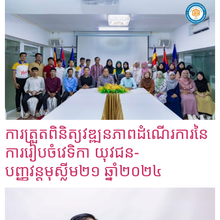
ការត្រួតពិនិត្យវឌ្ឍនភាពដំណើរការនៃ
ការរៀបចំវេទិកា យុវជន-
បញ្ញវន្តមុស្លីម២១ ឆ្នាំ២០២៤