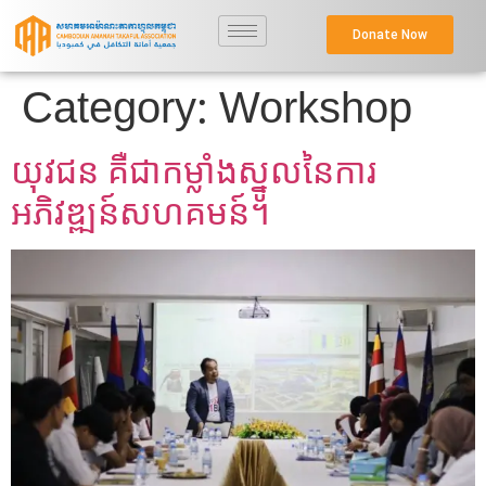
Donate Now
Category:
Workshop
យុវជន គឺជាកម្លាំងស្នូលនៃការ
អភិវឌ្ឍន៍សហគមន៍។