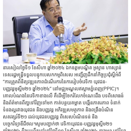
នារសៀលថ្ងៃទី១ ខែសីហា ឆ្នាំ២០២៤ ឯកឧត្តមបណ្ឌិត អូស្មាន ហាស្សាន់
ទេសរដ្ឋមន្ត្រីទទួលបន្ទុកបេសកកម្មពិសេស អញ្ជើញដឹកនាំកិច្ចប្រជុំស្តីអំពី
“ការត្រួតពិនិត្យវឌ្ឍនភាពដំណើរការនៃការរៀបចំវេទិកា យុវជន-
បញ្ញវន្តមុស្លីម២១ ឆ្នាំ២០២៤” នៅមជ្ឍមណ្ឌលឥស្លាមភ្នំពេញ(PPIC)។
គោលបំណងនៃវេទិកាខាងលើ គឺដើម្បីចែករំលែកចំណេះដឹង បទពិសោធន៍
និងព័ត៌មានពីគា្នទៅវិញទៅមក កាត់បន្ថយគម្លាត បង្កើនភាតរភាព ទំនាក់
ទំនងល្អរវាងយុវជន និងបញ្ញវន្ត អភិវឌ្ឍសមត្ថភាព និងពង្រឹងបំណិន
សតវត្សរ៍ទី២១ ដល់យុវជនបញ្ញវន្ត ពិសេសបំណិនទន់ និង
បច្ចេកវិទ្យាឌីជីថល។សូមបញ្ជាក់ថា វេទិកាយុវជន-បញ្ញវន្តមុស្លីម២១
ឆ្នាំ២០២៤ នឹងប្រព្រឹត្តទៅនៅថ្ងៃទី១១ ខែសីហា ឆ្នាំ២០២៤ ខាងមុខ នៅវិទ្យា