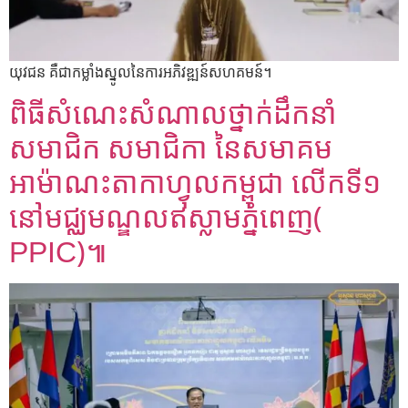
យុវជន គឺជាកម្លាំងស្នូលនៃការអភិវឌ្ឍន៍សហគមន៍។
ពិធីសំណេះសំណាលថ្នាក់ដឹកនាំ
សមាជិក សមាជិកា នៃសមាគម
អាម៉ាណះតាកាហ្វុលកម្ពុជា លើកទី១
នៅមជ្ឈមណ្ឌលឥស្លាមភ្នំពេញ(
PPIC)៕