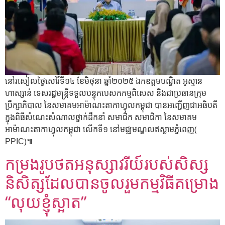
នៅរសៀលថ្ងៃសៅរ៍ទី១៤ ខែមិថុនា ឆ្នាំ២០២៥ ឯកឧត្តមបណ្ឌិត អូស្មាន
ហាស្សាន់ ទេសរដ្ឋមន្រ្តីទទួលបន្ទុកបេសកកម្មពិសេស និងជាប្រធានក្រុម
ប្រឹក្សាភិបាល នៃសមាគមអាម៉ាណះតាកាហ្វុលកម្ពុជា បានអញ្ជើញជាអធិបតី
ក្នុងពិធីសំណេះសំណាលថ្នាក់ដឹកនាំ សមាជិក សមាជិកា នៃសមាគម
អាម៉ាណះតាកាហ្វុលកម្ពុជា លើកទី១ នៅមជ្ឈមណ្ឌលឥស្លាមភ្នំពេញ(
PPIC)៕
កម្រងរូបថតអនុស្សាវរីយ៍របស់សិស្ស
និសិត្សដែលបានចូលរួមកម្មវិធីគម្រោង
“លុយខ្ញុំស្អាត”