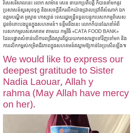
វិសេសវិសាលនេះ លោក សាម៉ាន សេន នាយកប្រតិបត្តិ ក៏បាននាំមកនូវ
ប្រសាសន៍សួរសុខទុក្ខ និងសេចក្តីនឹករលឹកយ៉ាងជ្រាលជ្រៅពីសំណាក់ ឯក
ឧត្តមបណ្ឌិត អូស្មាន ហាស្សាន់ ទេសរដ្ឋមន្ត្រីទទួលបន្ទុកបេសកកម្មពិសេស
ជូនចំពោះបងប្អូនក្នុងសហគមន៍។ ទន្ទឹមនឹងនេះ លោកក៏បានណែនាំអំពី
បេសកកម្មរបស់សមាគម តាមរយៈកម្មវិធី «CATA FOOD BANK»
ដែលផ្តោតសំខាន់លើការពង្រឹងស្មារតីជួយយកអាសារគ្នាទៅវិញទៅមក និង
ការលើកកម្ពស់កម្រិតជីវភាពក្នុងសហគមន៍ឥស្លាមឱ្យកាន់តែប្រសើរឡើង៕
We would like to express our
deepest gratitude to Sister
Nadia Laouar, Allah y
rahma (May Allah have mercy
on her).