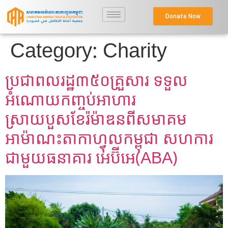
Donate Now
Category:
Charity
ប្រជាពលរដ្ឋ៣៥០គ្រួសារ ទទួល
អំណោយកញ្ចប់អាហារ
ស្រាយបួសខែរ៉ម៉ាឌនពីសមាគម
អាម៉ាណះតាកាហ្វុលកម្ពុជា សហការ
ជាមួយធនាគារ អេប៊ីអេ(ABA)