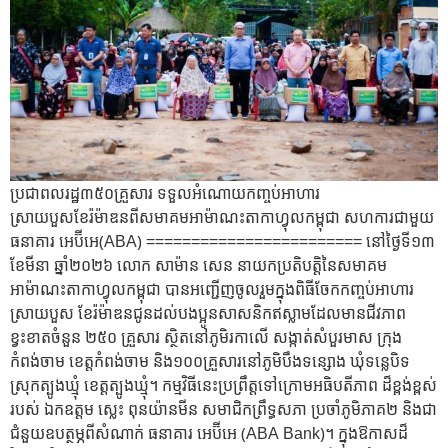
ប្រជាពលរដ្ឋ៣៥០គ្រួសារ ទទួលអំណោយកញ្ចប់អាហារ
ស្រាយបួសខែរ៉ម៉ាឌនពីសមាគមអាម៉ាណះតាកាហ្វុលកម្ពុជា សហការជាមួយ
ធនាគារ អេប៊ីអេ(ABA) ======================== នៅថ្ងៃទី១៣
ខែមីនា ឆ្នាំ២០២៦ លោក សាម៉ាន សេន នាយកប្រតិបត្តិនៃសមាគម
អាម៉ាណះតាកាហ្វុលកម្ពុជា បានអញ្ជើញចូលរួមក្នុងពិធីចែកកញ្ចប់អាហារ
ស្រាយបួស ខែរ៉ម៉ាឌនជូនដល់បងប្អូនសាសនិកឥស្លាមដែលមានជីវភាព
ខ្វះខាតចំនួន ២៥០ គ្រួសារ ស្ថិតនៅភូមិរកាលើ សង្កាត់សំបួរមាស ក្រុង
កំពង់ចាម ខេត្តកំពង់ចាម និង១០០គ្រួសារនៅភូមិបឹងទន្សោង ឃុំទន្លេបិទ
ស្រុកត្បូងឃ្មុំ ខេត្តត្បូងឃ្មុំ។ កម្មវិធីនេះប្រព្រឹត្តទៅក្រោមអធិបតីភាព ដ៏ខ្ពង់ខ្ពស់
របស់ ឯកឧត្តម ស្លេះ ពុនយ៉ានមីន សមាជិកព្រឹទ្ធសភា ប្រចាំភូមិភាគ២ និងជា
ជំនួយឧបត្ថម្ភពីសំណាក់ ធនាគារ អេប៊ីអេ (ABA Bank)។ ក្នុងឱកាសដ៏