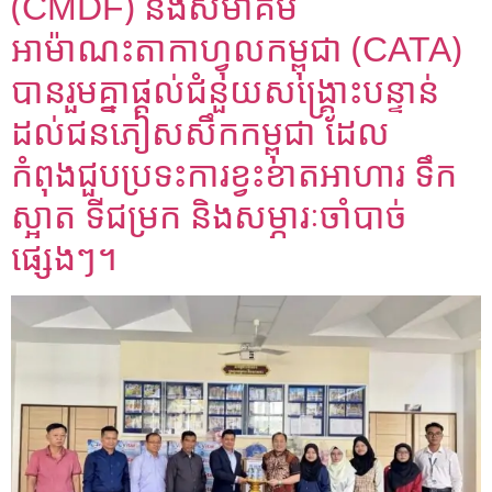
(CMDF) និងសមាគម
អាម៉ាណះតាកាហ្វុលកម្ពុជា (CATA)
បានរួមគ្នាផ្តល់ជំនួយសង្គ្រោះបន្ទាន់
ដល់ជនភៀសសឹកកម្ពុជា ដែល
កំពុងជួបប្រទះការខ្វះខាតអាហារ ទឹក
ស្អាត ទីជម្រក និងសម្ភារៈចាំបាច់
ផ្សេងៗ។