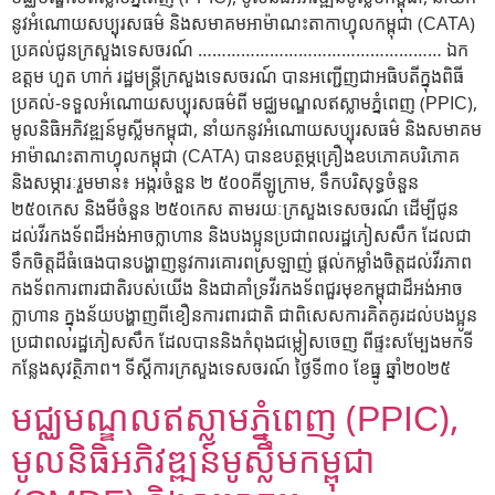
នូវអំណោយសប្បុរសធម៌ និងសមាគមអាម៉ាណះតាកាហ្វុលកម្ពុជា (CATA)
ប្រគល់ជូនក្រសួងទេសចរណ៍ …………………………………………… ឯក
ឧត្តម ហួត ហាក់ រដ្ឋមន្ត្រីក្រសួងទេសចរណ៍ បានអញ្ជើញជាអធិបតីក្នុងពិធី
ប្រគល់-ទទួលអំណោយសប្បុរសធម៌ពី មជ្ឈមណ្ឌលឥស្លាមភ្នំពេញ (PPIC),
មូលនិធិអភិវឌ្ឍន៍មូស្លីមកម្ពុជា, នាំយកនូវអំណោយសប្បុរសធម៌ និងសមាគម
អាម៉ាណះតាកាហ្វុលកម្ពុជា (CATA) បានឧបត្ថម្ភគ្រឿងឧបភោគបរិភោគ
និងសម្ភារៈរួមមាន៖ អង្ករចំនួន ២ ៥០០គីឡូក្រាម, ទឹកបរិសុទ្ធចំនួន
២៥០កេស និងមីចំនួន ២៥០កេស តាមរយៈក្រសួងទេសចរណ៍ ដើម្បីជូន
ដល់វីរកងទ័ពដ៏អង់អាចក្លាហាន និងបងប្អូនប្រជាពលរដ្ឋភៀសសឹក ដែលជា
ទឹកចិត្តដ៏ធំធេងបានបង្ហាញនូវការគោរពស្រឡាញ់ ផ្តល់កម្លាំងចិត្តដល់វីរភាព
កងទ័ពការពារជាតិរបស់យើង និងជាគាំទ្រវីរកងទ័ពជួរមុខកម្ពុជាដ៏អង់អាច
ក្លាហាន ក្នុងន័យបង្ហាញពីខឿនការពារជាតិ ជាពិសេសការគិតគូរដល់បងប្អូន
ប្រជាពលរដ្ឋភៀសសឹក ដែលបាននិងកំពុងជម្លៀសចេញ ពីផ្ទះសម្បែងមកទី
កន្លែងសុវត្ថិភាព។ ទីស្តីការក្រសួងទេសចរណ៍ ថ្ងៃទី៣០ ខែធ្នូ ឆ្នាំ២០២៥
មជ្ឈមណ្ឌលឥស្លាមភ្នំពេញ (PPIC),
មូលនិធិអភិវឌ្ឍន៍មូស្លឹមកម្ពុជា