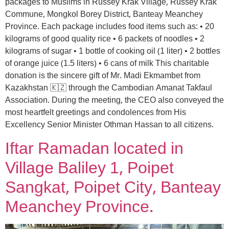
packages to Muslims in Russey Krak Village, Russey Krak
Commune, Mongkol Borey District, Banteay Meanchey
Province. Each package includes food items such as: • 20
kilograms of good quality rice • 6 packets of noodles • 2
kilograms of sugar • 1 bottle of cooking oil (1 liter) • 2 bottles
of orange juice (1.5 liters) • 6 cans of milk This charitable
donation is the sincere gift of Mr. Madi Ekmambet from
Kazakhstan 🇰🇿 through the Cambodian Amanat Takfaul
Association. During the meeting, the CEO also conveyed the
most heartfelt greetings and condolences from His
Excellency Senior Minister Othman Hassan to all citizens.
Iftar Ramadan located in
Village Baliley 1, Poipet
Sangkat, Poipet City, Banteay
Meanchey Province.