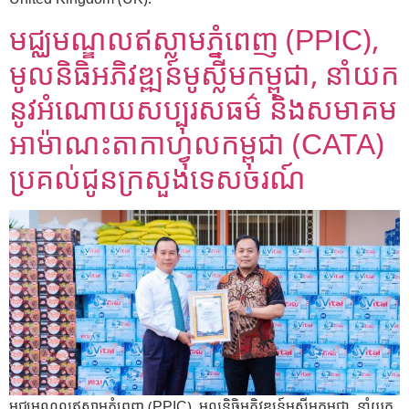
មជ្ឈមណ្ឌលឥស្លាមភ្នំពេញ (PPIC),
មូលនិធិអភិវឌ្ឍន៍មូស្លីមកម្ពុជា, នាំយក
នូវអំណោយសប្បុរសធម៌ និងសមាគម
អាម៉ាណះតាកាហ្វុលកម្ពុជា (CATA)
ប្រគល់ជូនក្រសួងទេសចរណ៍
មជ្ឈមណ្ឌលឥស្លាមភ្នំពេញ (PPIC), មូលនិធិអភិវឌ្ឍន៍មូស្លីមកម្ពុជា, នាំយក