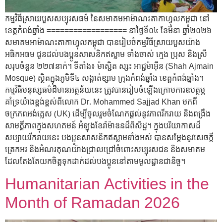
កម្មវិធីស្រាយបួសសប្បុរសធម៌ នៃសមាគមអាម៉ាណះតាកាហ្វុលកម្ពុជា នៅ
ខេត្តកំពង់ឆ្នាំង ================== នាថ្ងៃទី០៤ ខែមីនា ឆ្នាំ២០២៦
សមាគមអាម៉ាណះតាកាហ្វុលកម្ពុជា បានរៀបចំកម្មវិធីស្រាយបួសយ៉ាង
អធិកអធម ជូនដល់បងប្អូនសាសនិកឥស្លាម ទាំងចាស់ ក្មេង ប្រុស និងស្រី
សរុបចំនួន ២២៧នាក់។ ទីតាំង៖ ម៉ាស្ជិត ស្សះ អាជ្ជម៉ាអ៊ីន (Shah Ajmain
Mosque) ស្ថិតក្នុងភូមិទី៤ សង្កាត់ខ្សាម ក្រុងកំពង់ឆ្នាំង ខេត្តកំពង់ឆ្នាំង។
កម្មវិធីមនុស្សធម៌ដ៏មានអត្ថន័យនេះ ត្រូវបានរៀបចំឡើងក្រោមការឧបត្ថម្ភ
គាំទ្រយ៉ាងខ្ពង់ខ្ពស់ពីលោក Dr. Mohammed Sajjad Khan មកពី
ចក្រភពអង់គ្លេស (UK) ដើម្បីចូលរួមចំណែកផ្ដល់នូវភាពរីករាយ និងពង្រឹង
សាមគ្គីភាពក្នុងសហគមន៍ អំឡុងខែរ៉ាម៉ាឌនដ៏ពិសិដ្ឋ។ ក្នុងបរិយាកាសដ៏
សប្បាយរីករាយនេះ បងប្អូនសាសនិកឥស្លាមទាំងអស់ បានសម្ដែងនូវសេចក្ដី
ត្រេកអរ និងអំណរគុណយ៉ាងជ្រាលជ្រៅចំពោះសប្បុរសជន និងសមាគម
ដែលតែងតែយកចិត្តទុកដាក់ដល់បងប្អូននៅតាមមូលដ្ឋានជានិច្ច។
Humanitarian Activities in the
Month of Ramadan 2026