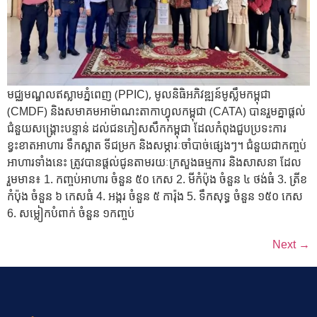
មជ្ឈមណ្ឌលឥស្លាមភ្នំពេញ (PPIC), មូលនិធិអភិវឌ្ឍន៍មូស្លឹមកម្ពុជា
(CMDF) និងសមាគមអាម៉ាណះតាកាហ្វុលកម្ពុជា (CATA) បានរួមគ្នាផ្តល់
ជំនួយសង្គ្រោះបន្ទាន់ ដល់ជនភៀសសឹកកម្ពុជា ដែលកំពុងជួបប្រទះការ
ខ្វះខាតអាហារ ទឹកស្អាត ទីជម្រក និងសម្ភារៈចាំបាច់ផ្សេងៗ។ ជំនួយជាកញ្ចប់
អាហារទាំងនេះ ត្រូវបានផ្តល់ជូនតាមរយៈក្រសួងធម្មការ និងសាសនា ដែល
រួមមាន៖ 1. កញ្ចប់អាហារ ចំនួន ៥០ កេស 2. មីកំប៉ុង ចំនួន ៤ ថង់ធំ 3. ត្រីខ
កំប៉ុង ចំនួន ៦ កេសធំ 4. អង្ករ ចំនួន ៥ ការ៉ុង 5. ទឹកសុទ្ធ ចំនួន ១៥០ កេស
6. សម្លៀកបំពាក់ ចំនួន ១កញ្ចប់
Next
→