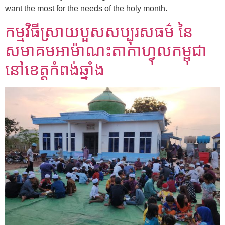
want the most for the needs of the holy month.
កម្មវិធីស្រាយបួសសប្បុរសធម៌ នៃ
សមាគមអាម៉ាណះតាកាហ្វុលកម្ពុជា
នៅខេត្តកំពង់ឆ្នាំង